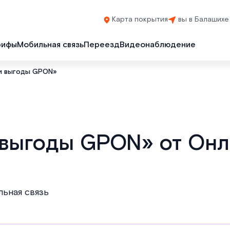
Карта покрытия
вы в Балашихе
рифы
Мобильная связь
Переезд
Видеонаблюдение
и выгоды GPON»
 выгоды GPON» от Онл
льная связь