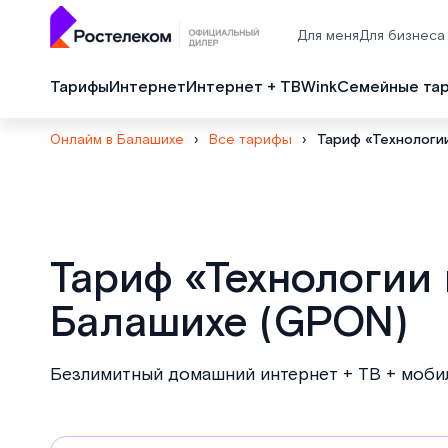
Для меня
Для бизнеса
Тарифы
Интернет
Интернет + ТВ
Wink
Семейные та
Онлайм в Балашихе
›
Все тарифы
›
Тариф «Технологи
Тариф «Технологии
Балашихе (GPON)
Безлимитный домашний интернет + ТВ + моби