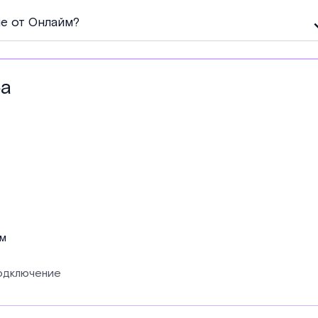
е от Онлайм?
фа
ам
подключение