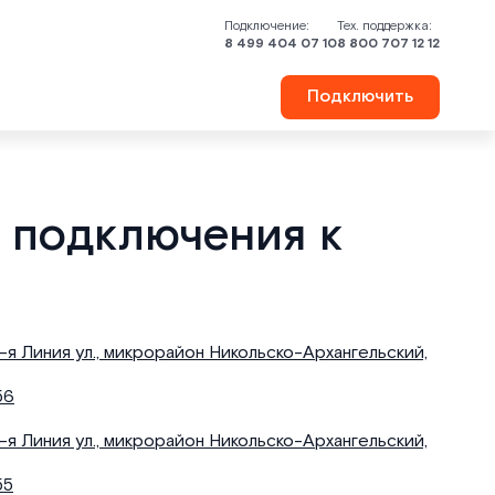
Подключение:
Тех. поддержка:
8 499 404 07 10
8 800 707 12 12
Подключить
 подключения к
1-я Линия ул., микрорайон Никольско-Архангельский,
56
1-я Линия ул., микрорайон Никольско-Архангельский,
55