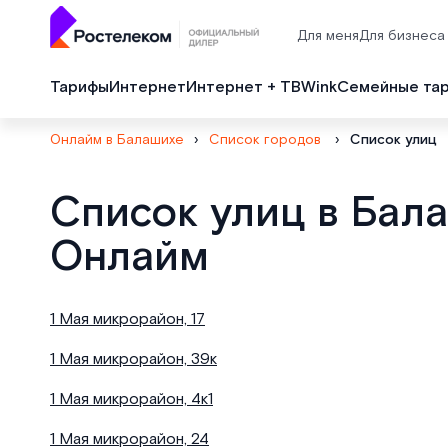
Для меня
Для бизнеса
Тарифы
Интернет
Интернет + ТВ
Wink
Семейные та
Онлайм в Балашихе
›
Список городов
›
Список улиц
Список улиц в Бал
Онлайм
1 Мая микрорайон, 17
1 Мая микрорайон, 39к
1 Мая микрорайон, 4к1
1 Мая микрорайон, 24