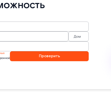
можность
ных
Проверить
тронной