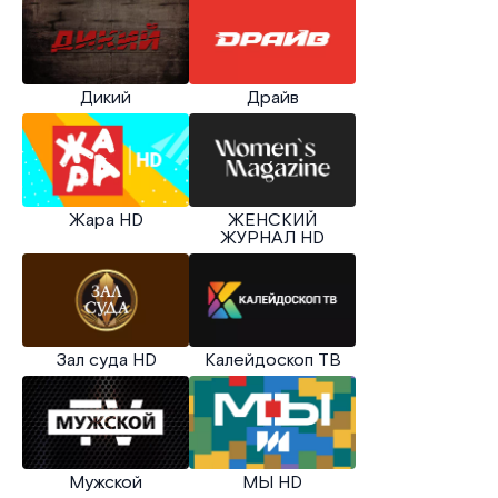
Дикий
Драйв
Жара HD
ЖЕНСКИЙ
ЖУРНАЛ HD
Зал суда HD
Калейдоскоп ТВ
Мужской
МЫ HD