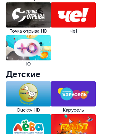
Точка отрыва HD
Че!
Ю
Детские
Ducktv HD
Карусель