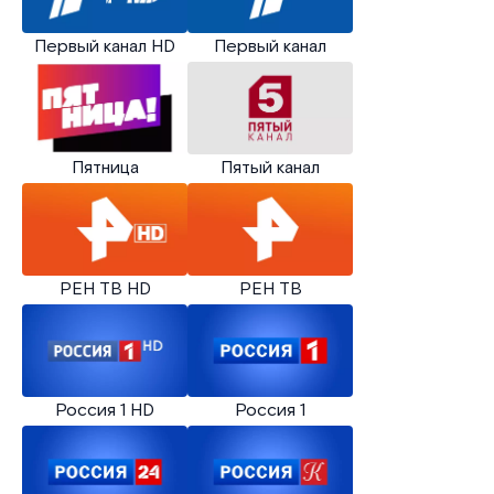
Первый канал HD
Первый канал
Пятница
Пятый канал
РЕН ТВ HD
РЕН ТВ
Россия 1 HD
Россия 1