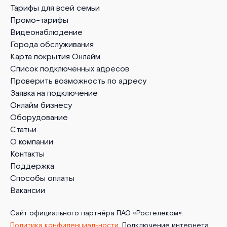
Тарифы для всей семьи
Промо-тарифы
Видеонаблюдение
Города обслуживания
Карта покрытия Онлайм
Список подключенных адресов
Проверить возможность по адресу
Заявка на подключение
Онлайм бизнесу
Оборудование
Статьи
О компании
Контакты
Поддержка
Способы оплаты
Вакансии
Сайт официального партнёра ПАО «Ростелеком».
Политика конфиденциальности
. Подключение интернета,