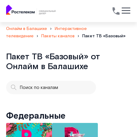
Онлайм в Балашихе
›
Интерактивное
телевидение
›
Пакеты каналов
›
Пакет ТВ «Базовый»
Список
Пакет ТВ «Базовый» от
каналов
Онлайм в Балашихе
Федеральные