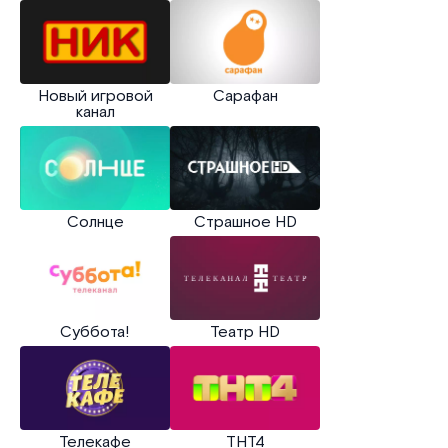
Новый игровой
Сарафан
канал
Солнце
Страшное HD
Суббота!
Театр HD
Телекафе
ТНТ4