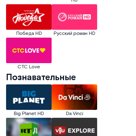
HD
Победа HD
Русский роман HD
СТС Love
Познавательные
Big Planet HD
Da Vinci