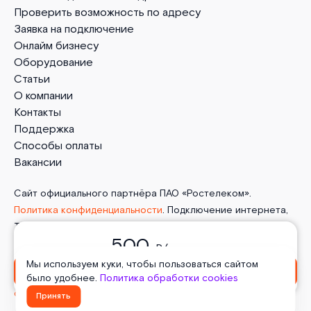
Проверить возможность по адресу
Заявка на подключение
Онлайм бизнесу
Оборудование
Статьи
О компании
Контакты
Поддержка
Способы оплаты
Вакансии
Сайт официального партнёра ПАО «Ростелеком».
Политика конфиденциальности
. Подключение интернета,
ТВ, мобильной связи и телефонии от Онлайм в Балашихе.
500
2026 г.
Пользовательское соглашение
.
Политика
₽/ месяц
обработки cookies
. Отписаться от получения
Мы используем куки, чтобы пользоваться сайтом
Оформить заявку
информационных рассылок
от данного ресурса можно на
было удобнее.
Политика обработки cookies
странице
.
Принять