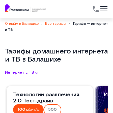
Онлайм в Балашихе
›
Все тарифы
›
Тарифы — интернет
и ТВ
Тарифы
Тарифы домашнего интернета
и ТВ в Балашихе
Интернет с ТВ
Технологии развлечения
Технологии развлечения
Технологии развлечения.
Игро
Игр
Игр
2.0
2.0
2.0 Тест‑драйв
домашний интернет
домашний интернет
дом
до
д
100
мбит/с
500