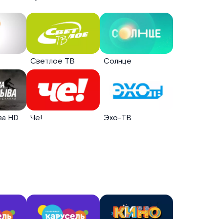
Светлое ТВ
Солнце
ва HD
Че!
Эхо-ТВ