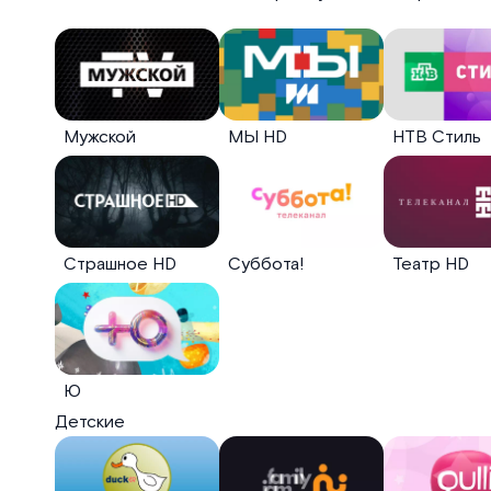
Мужской
МЫ HD
НТВ Стиль
Страшное HD
Суббота!
Театр HD
Ю
Детские