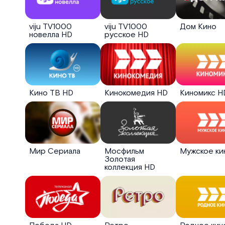
viju TV1000
viju TV1000
Дом Кино
новелла HD
русское HD
Кино ТВ HD
Кинокомедия HD
Киномикс H
Мир Сериала
Мосфильм
Мужское ки
Золотая
коллекция HD