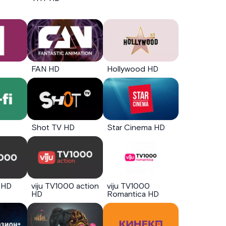
FAN HD
Hollywood HD
Shot TV HD
Star Cinema HD
 HD
viju TV1000 action
viju TV1000
HD
Romantica HD