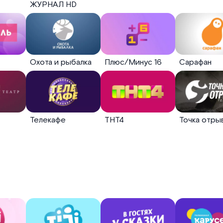
ЖУРНАЛ HD
Охота и рыбалка
Плюс/Минус 16
Сарафан
Телекафе
ТНТ4
Точка отры