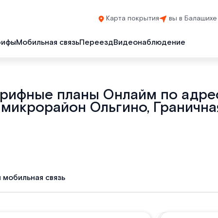
Карта покрытия
вы в Балашихе
рифы
Мобильная связь
Переезд
Видеонаблюдение
арифные планы Онлайм по адрес
 микрорайон Ольгино, Граничная
и мобильная связь