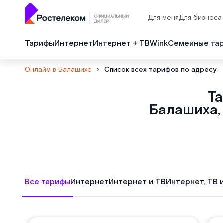
Для меня
Для бизнеса
Тарифы
Интернет
Интернет + ТВ
Wink
Семейные та
Онлайм в Балашихе
›
Список всех тарифов по адресу
Т
Балашиха,
Все тарифы
Интернет
Интернет и ТВ
Интернет, ТВ 