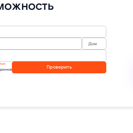
можность
ных
Проверить
тронной