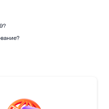
9?
ование?