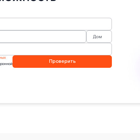
ных
Проверить
тронной