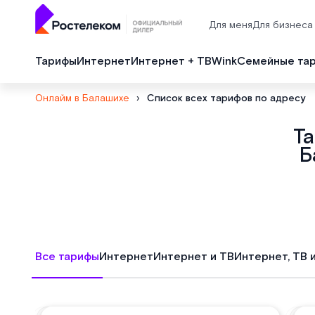
Для меня
Для бизнеса
Тарифы
Интернет
Интернет + ТВ
Wink
Семейные та
Онлайм в Балашихе
›
Список всех тарифов по адресу
Т
Б
Все тарифы
Интернет
Интернет и ТВ
Интернет, ТВ 