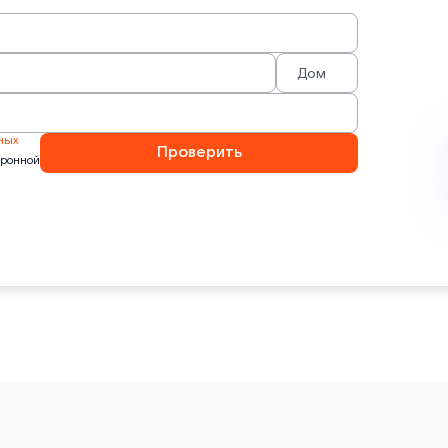
ных
Проверить
тронной