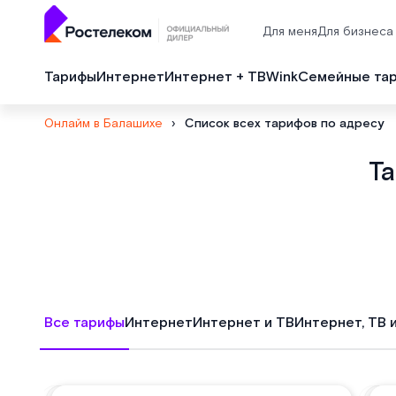
Для меня
Для бизнеса
Тарифы
Интернет
Интернет + ТВ
Wink
Семейные та
Онлайм в Балашихе
›
Список всех тарифов по адресу
Т
Все тарифы
Интернет
Интернет и ТВ
Интернет, ТВ 