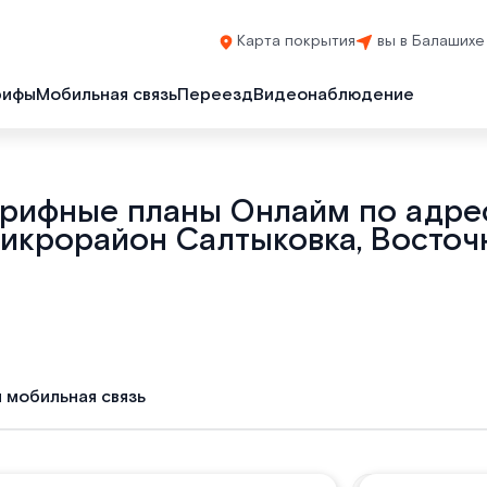
Карта покрытия
вы в Балашихе
рифы
Мобильная связь
Переезд
Видеонаблюдение
арифные планы Онлайм по адрес
икрорайон Салтыковка, Восточн
и мобильная связь