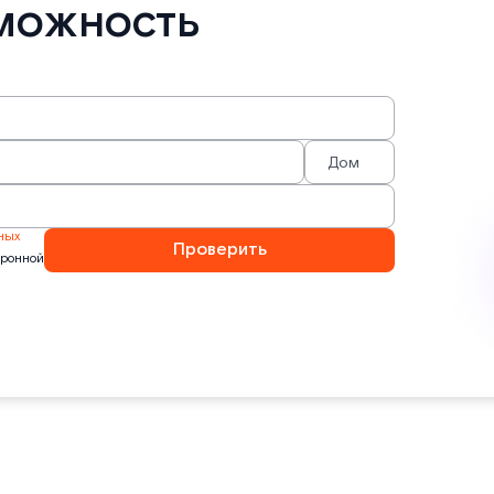
можность
ных
Проверить
тронной