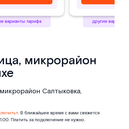
ие варианты тарифа
другие варианты
лица, микрорайон
ихе
, микрорайон Салтыковка,
ключить»
. В ближайшее время с вами свяжется
.00. Платить за подключение не нужно.