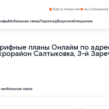
Карта покрытия
вы в Балашихе
рифы
Мобильная связь
Переезд
Видеонаблюдение
арифные планы Онлайм по адрес
крорайон Салтыковка, 3-й Зареч
и мобильная связь