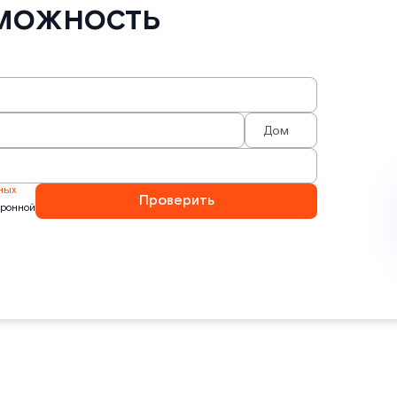
можность
ных
Проверить
тронной