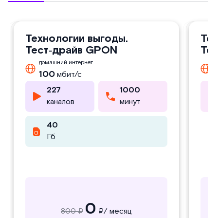
Технологии выгоды GPON
Технологии выгоды Plus.
Технологии выгоды.
Технологии выгоды plus
Тех
Тех
Тех
Те
Те
Те
Тест‑драйв GPON
Тест‑драйв GPON
GPON
GP
Тес
Те
GP
GP
GP
домашний интернет
домашний интернет
дом
до
д
д
д
д
250
250
мбит/с
мбит/с
500
500
100
100
2
1
мбит/с
мбит/с
227
227
1000
1000
227
227
1000
1000
каналов
каналов
минут
минут
каналов
каналов
минут
минут
40
40
40
40
Гб
Гб
Гб
Гб
0
0
1000 ₽
800 ₽
₽/ месяц
₽/ месяц