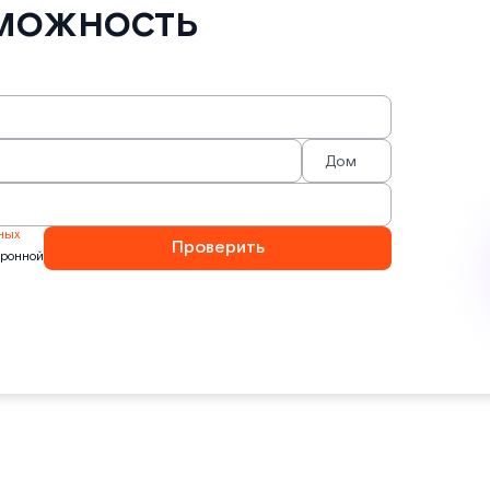
можность
ных
Проверить
тронной