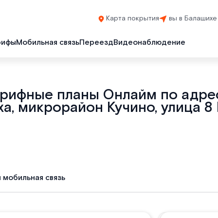
Карта покрытия
вы в Балашихе
рифы
Мобильная связь
Переезд
Видеонаблюдение
арифные планы Онлайм по адрес
а, микрорайон Кучино, улица 8 
и мобильная связь