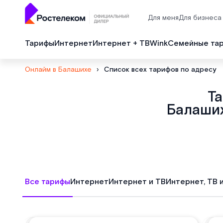
Для меня
Для бизнеса
Тарифы
Интернет
Интернет + ТВ
Wink
Семейные та
Онлайм в Балашихе
›
Список всех тарифов по адресу
Т
Балаших
Все тарифы
Интернет
Интернет и ТВ
Интернет, ТВ 