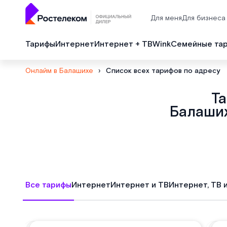
Для меня
Для бизнеса
Тарифы
Интернет
Интернет + ТВ
Wink
Семейные та
Онлайм в Балашихе
›
Список всех тарифов по адресу
Т
Балаших
Все тарифы
Интернет
Интернет и ТВ
Интернет, ТВ 