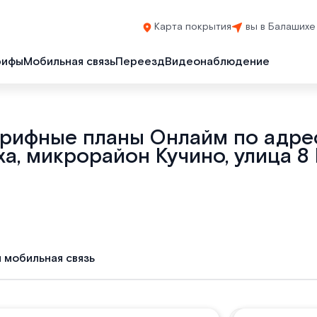
Карта покрытия
вы в Балашихе
рифы
Мобильная связь
Переезд
Видеонаблюдение
арифные планы Онлайм по адрес
а, микрорайон Кучино, улица 8 
и мобильная связь