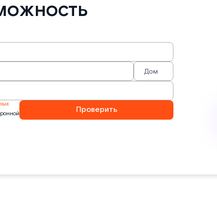
можность
ных
Проверить
тронной