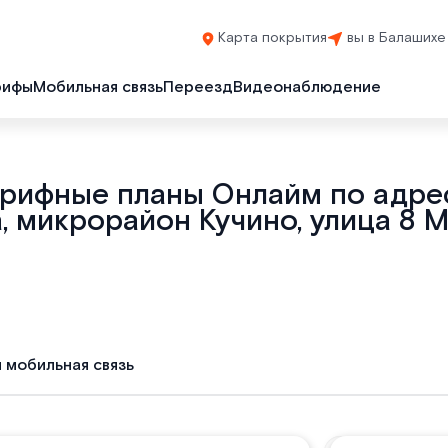
Карта покрытия
вы в Балашихе
рифы
Мобильная связь
Переезд
Видеонаблюдение
арифные планы Онлайм по адрес
 микрорайон Кучино, улица 8 М
и мобильная связь