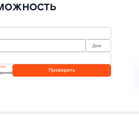
можность
ных
Проверить
тронной