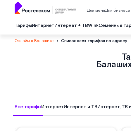
Для меня
Для бизнеса
Тарифы
Интернет
Интернет + ТВ
Wink
Семейные та
Онлайм в Балашихе
›
Список всех тарифов по адресу
Т
Балаших
Все тарифы
Интернет
Интернет и ТВ
Интернет, ТВ 