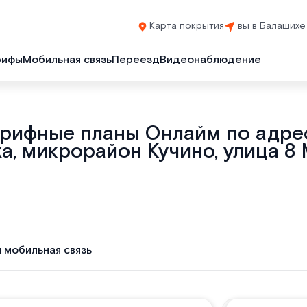
Карта покрытия
вы в Балашихе
рифы
Мобильная связь
Переезд
Видеонаблюдение
арифные планы Онлайм по адрес
а, микрорайон Кучино, улица 8 М
и мобильная связь