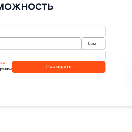
можность
ных
Проверить
тронной