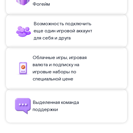
Фогейм
Возможность подключить
еще один игровой аккаунт
для себя и друга
Облачные игры, игровая
валюта и подписку на
игровые наборы по
специальной цене
Выделенная команда
поддержки