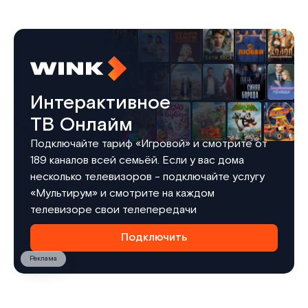
Интерактивное
ТВ Онлайм
Подключайте тариф «Игровой» и смотрите от
189 каналов всей семьёй. Если у вас дома
несколько телевизоров - подключайте услугу
«Мультирум» и смотрите на каждом
телевизоре свои телепередачи
Подключить
Реклама