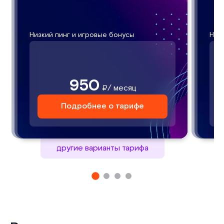
Низкий пинг и игровые бонусы
Низкий пинг и игровые бонусы
Низкий пинг и игровые бонусы
Низкий пинг и игровые бонусы
Низкий пинг и игровые бонусы
Низки
Низк
Низ
950
950
950
950
950
₽/ месяц
₽/ месяц
₽/ месяц
₽/ месяц
₽/ месяц
Подробнее о тарифе
Подробнее о тарифе
Подробнее о тарифе
Подробнее о тарифе
Подробнее о тарифе
другие варианты тарифа